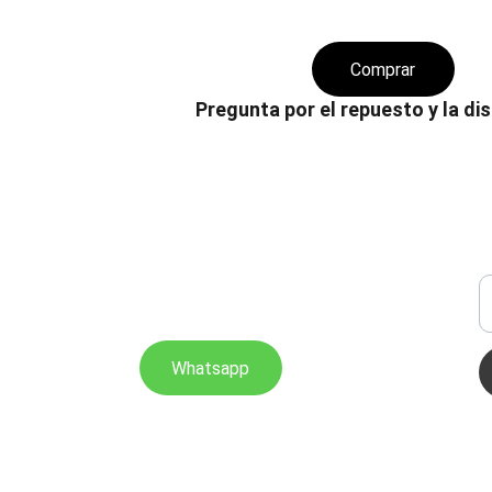
Comprar
Pregunta por el repuesto y la dis
CALIDAD
S
 0982122226
I
i.admi.cuencadiesel@gmail.com
Whatsapp