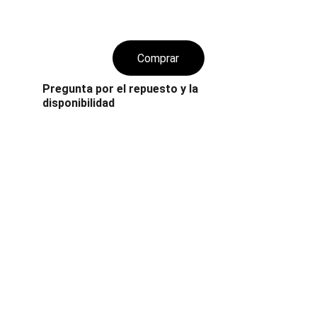
Comprar
Pregunta por el repuesto y la 
disponibilidad 
Repuestos
Expertos en repuestos para vehículos diésel.
CALIDAD
i.admi.cuencadiesel@gmail.com
 0982122226